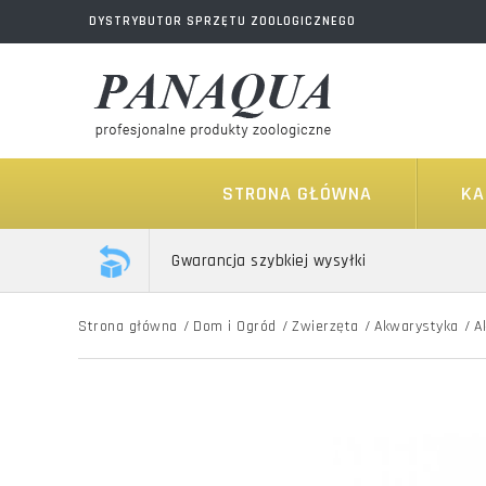
DYSTRYBUTOR SPRZĘTU ZOOLOGICZNEGO
STRONA GŁÓWNA
KA
Gwarancja szybkiej wysyłki
Strona główna
/
Dom i Ogród
/
Zwierzęta
/
Akwarystyka
/
A