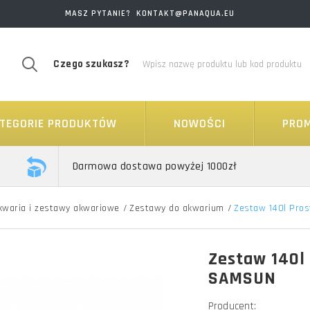
MASZ PYTANIE? KONTAKT@PANAQUA.EU
Czego szukasz?
TEGORIE PRODUKTÓW
NOWOŚCI
PRO
Darmowa dostawa powyżej 1000zł
kwaria i zestawy akwariowe
/
Zestawy do akwarium
/
Zestaw 140l Pro
Zestaw 140l
SAMSUN
Producent: