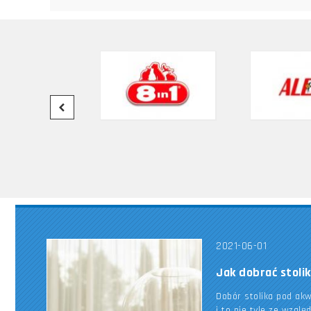
2021-06-01
Jak dobrać stoli
Dobór stolika pod ak
i to nie tyle ze wzglę