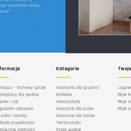
ięc konkretnie należy
borze?
formacje
Kategorie
Twoje
naqua – fachowy sprzęt
Akcesoria dla gryzoni i
Logow
ologiczny dla gadów,
królików
Moje k
azów i ryb
Akwarystyka
Moje 
gulamin zakupów
Akcesoria dla psów
Moje a
syłka i zwroty
Akcesoria dla kotów
lityka prywatności
Terrarystyka
zpieczne płatności
Oczka wodne