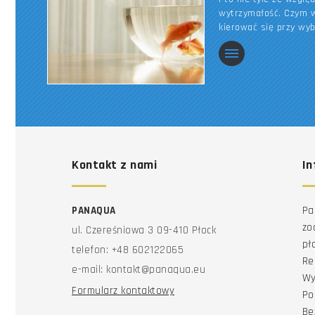
wytrzymałość. Czym w
kierować się przy wy
Kontakt z nami
In
PANAQUA
Pa
zo
ul. Czereśniowa 3 09-410 Płock
pł
telefon: +48 602122065
Re
e-mail: kontakt@panaqua.eu
Wy
Formularz kontaktowy
Po
Be