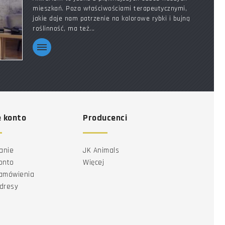
mieszkań. Poza właściwościami terapeutycznymi,
jakie daje nam patrzenie na kolorowe rybki i bujną
roślinność, ma też...
 konto
Producenci
anie
JK Animals
onto
Więcej
zamówienia
dresy