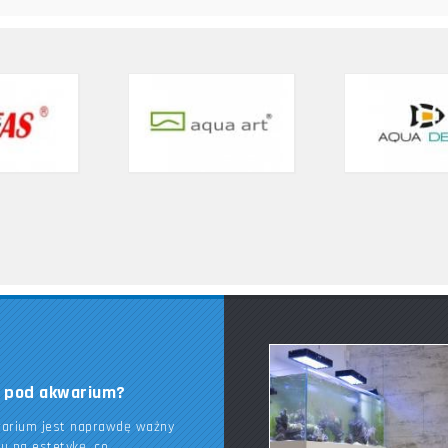
k pod akwarium?
warium jest naprawdę ważny
du na estetykę, co