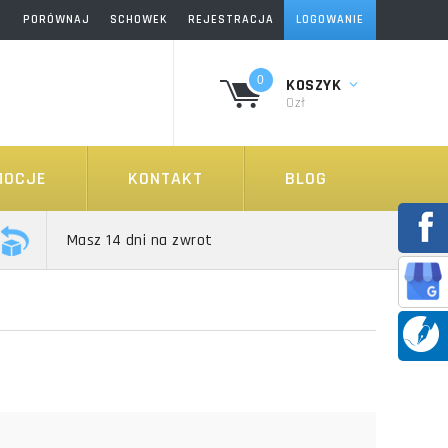
PORÓWNAJ
SCHOWEK
REJESTRACJA
LOGOWANIE
0
KOSZYK
0zł
MOCJE
KONTAKT
BLOG
Masz 14 dni na zwrot