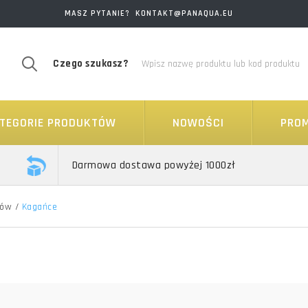
MASZ PYTANIE? KONTAKT@PANAQUA.EU
Czego szukasz?
TEGORIE PRODUKTÓW
NOWOŚCI
PRO
Darmowa dostawa powyżej 1000zł
sów
/
Kagańce