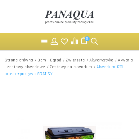
0
Strona główna
/
Dom i Ogród
/
Zwierzęta
/
Akwarystyka
/
Akwaria
i zestawy akwariowe
/
Zestawy do akwarium
/
Akwarium 170l.
proste+pokrywa GRATISY