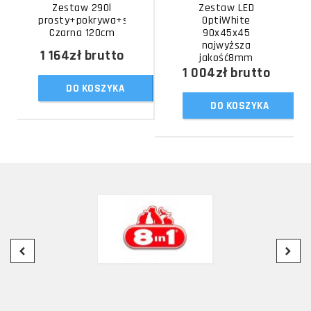
Zestaw 290l
Zestaw LED
prosty+pokrywa+szafka
OptiWhite
Czarna 120cm
90x45x45
najwyższa
1 164zł
brutto
jakość8mm
1 004zł
brutto
DO KOSZYKA
DO KOSZYKA