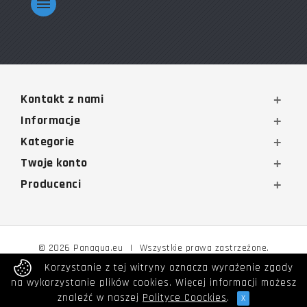
Kontakt z nami
Informacje
Kategorie
Twoje konto
Producenci
© 2026 Panaqua.eu
|
Wszystkie prawa zastrzeżone.
Korzystanie z tej witryny oznacza wyrażenie zgody
na wykorzystanie plików cookies. Więcej informacji możesz
znaleźć w naszej
Polityce Coockies
.
x
Poprzedni
Następny
Do góry