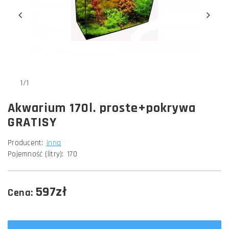
1/1
Akwarium 170l. proste+pokrywa
GRATISY
Producent:
Inna
Pojemność (litry):
170
597zł
Cena: