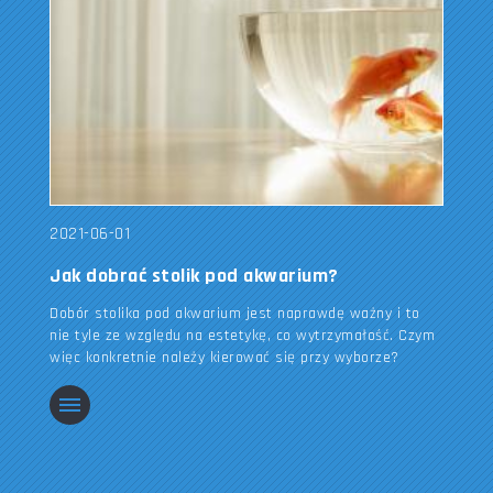
2021-06-01
Jak dobrać stolik pod akwarium?
Dobór stolika pod akwarium jest naprawdę ważny i to
nie tyle ze względu na estetykę, co wytrzymałość. Czym
więc konkretnie należy kierować się przy wyborze?