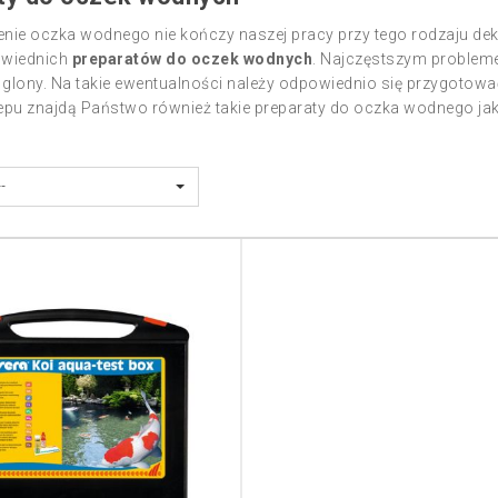
nie oczka wodnego nie kończy naszej pracy przy tego rodzaju de
powiednich
preparatów do oczek wodnych
. Najczęstszym probleme
glony. Na takie ewentualności należy odpowiednio się przygotowa
epu znajdą Państwo również takie preparaty do oczka wodnego ja
--