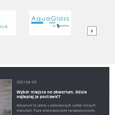
2021-04-09
Wybór miejsca na akwarium. Gdzie
najlepiej je postawić?
Akwarium to jedna z piękniejszych ozdób naszych
mieszkań. Poza właściwościami terapeutycznymi,