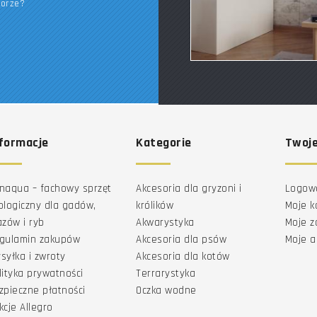
borze?
formacje
Kategorie
Twoje
naqua – fachowy sprzęt
Akcesoria dla gryzoni i
Logow
ologiczny dla gadów,
królików
Moje k
azów i ryb
Akwarystyka
Moje 
gulamin zakupów
Akcesoria dla psów
Moje a
syłka i zwroty
Akcesoria dla kotów
lityka prywatności
Terrarystyka
zpieczne płatności
Oczka wodne
kcje Allegro