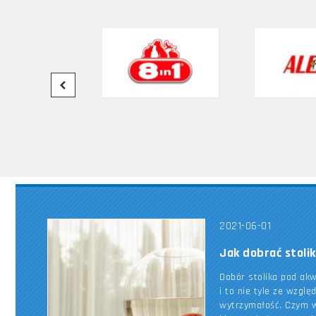
2021-06-01
Jak dobrać stoli
Dobór stolika pod ak
i to nie tyle ze wzglę
wytrzymałość. Czym w