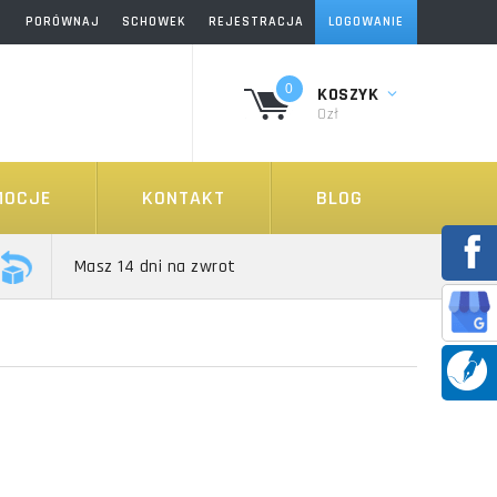
PORÓWNAJ
SCHOWEK
REJESTRACJA
LOGOWANIE
0
KOSZYK
0zł
MOCJE
KONTAKT
BLOG
Masz 14 dni na zwrot