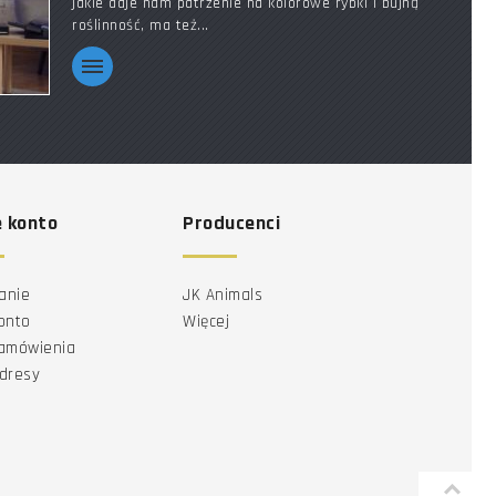
jakie daje nam patrzenie na kolorowe rybki i bujną
roślinność, ma też...
 konto
Producenci
anie
JK Animals
onto
Więcej
zamówienia
dresy