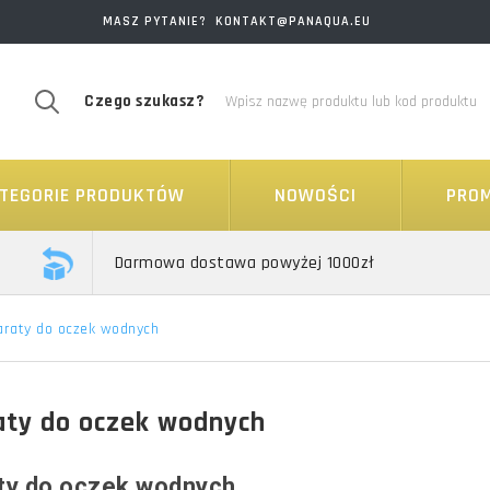
MASZ PYTANIE? KONTAKT@PANAQUA.EU
Czego szukasz?
TEGORIE PRODUKTÓW
NOWOŚCI
PRO
Darmowa dostawa powyżej 1000zł
araty do oczek wodnych
aty do oczek wodnych
ty do oczek wodnych