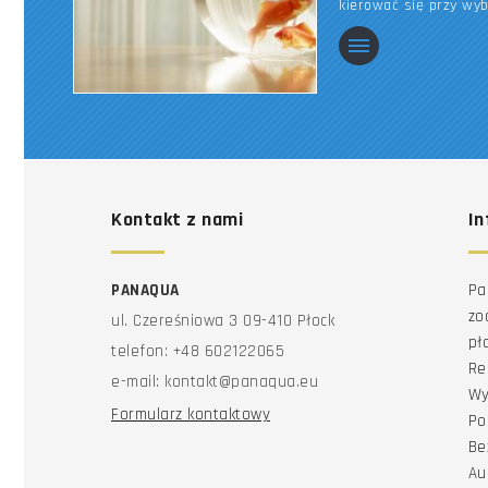
kierować się przy wy
Kontakt z nami
In
PANAQUA
Pa
zo
ul. Czereśniowa 3 09-410 Płock
pł
telefon: +48 602122065
Re
e-mail: kontakt@panaqua.eu
Wy
Formularz kontaktowy
Po
Be
Au