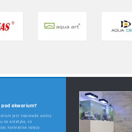
k pod akwarium?
warium jest naprawdę ważny
du na estetykę, co
ięc konkretnie należy