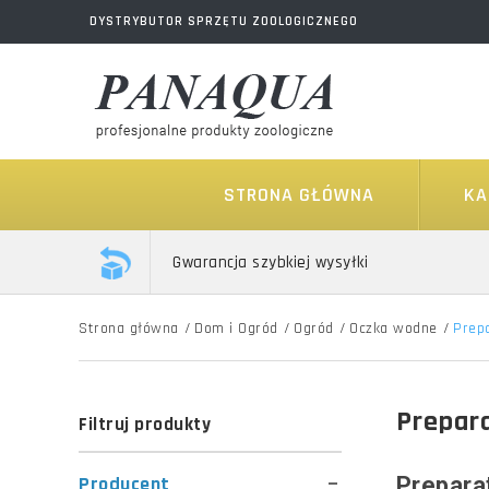
DYSTRYBUTOR SPRZĘTU ZOOLOGICZNEGO
STRONA GŁÓWNA
KA
Gwarancja szybkiej wysyłki
Strona główna
/
Dom i Ogród
/
Ogród
/
Oczka wodne
/
Prep
Prepar
Filtruj produkty
Producent
Prepara