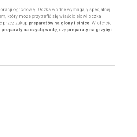
koracji ogrodowej. Oczka wodne wymagają specjalnej
m, który może przytrafić się właścicielowi oczka
ć przez zakup
preparatów na glony i sinice
. W ofercie
k
preparaty na czystą wodę
, czy
preparaty na grzyby i