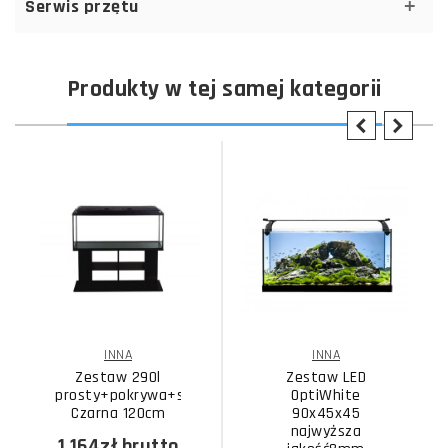
Serwis przętu
Produkty w tej samej kategorii
INNA
INNA
Zestaw 290l
Zestaw LED
prosty+pokrywa+szafka
OptiWhite
Czarna 120cm
90x45x45
najwyższa
1 164zł
brutto