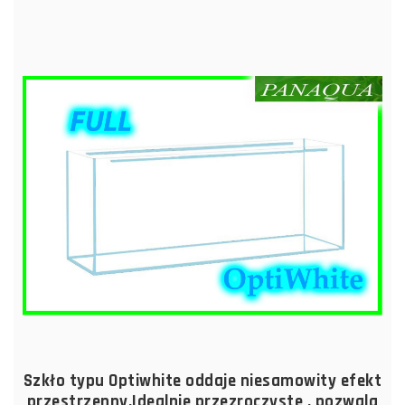
Szkło typu Optiwhite oddaje niesamowity efekt
przestrzenny.Idealnie przezroczyste , pozwala