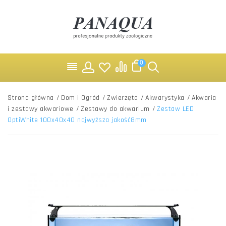
0
Strona główna
/
Dom i Ogród
/
Zwierzęta
/
Akwarystyka
/
Akwaria
i zestawy akwariowe
/
Zestawy do akwarium
/
Zestaw LED
OptiWhite 100x40x40 najwyższa jakość8mm