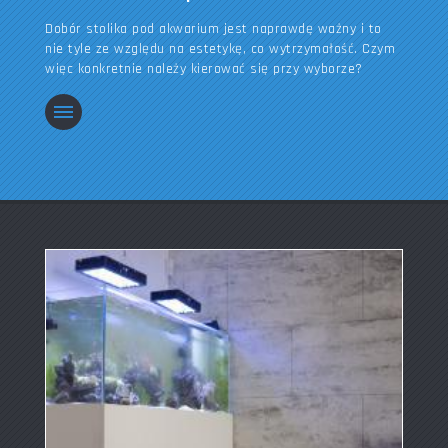
Dobór stolika pod akwarium jest naprawdę ważny i to
nie tyle ze względu na estetykę, co wytrzymałość. Czym
więc konkretnie należy kierować się przy wyborze?