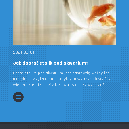
2021-06-01
Jak dobrać stolik pod akwarium?
Dobór stolika pod akwarium jest naprawdę ważny i to
nie tyle ze względu na estetykę, co wytrzymałość. Czym
więc konkretnie należy kierować się przy wyborze?