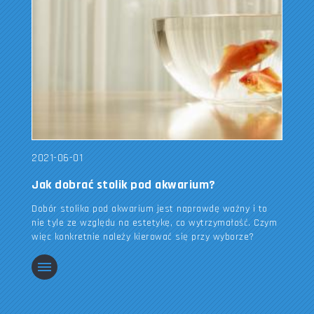
2021-06-01
Jak dobrać stolik pod akwarium?
Dobór stolika pod akwarium jest naprawdę ważny i to
nie tyle ze względu na estetykę, co wytrzymałość. Czym
więc konkretnie należy kierować się przy wyborze?