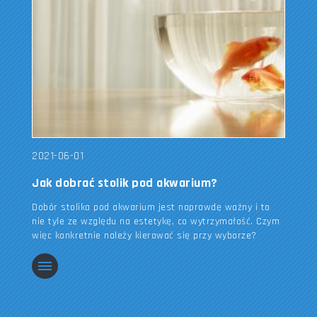
2021-06-01
Jak dobrać stolik pod akwarium?
Dobór stolika pod akwarium jest naprawdę ważny i to
nie tyle ze względu na estetykę, co wytrzymałość. Czym
więc konkretnie należy kierować się przy wyborze?