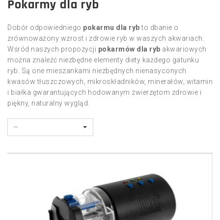
Pokarmy dla ryb
Dobór odpowiedniego
pokarmu dla ryb
to dbanie o
zrównoważony wzrost i zdrowie ryb w waszych akwariach.
Wśród naszych propozycji
pokarmów dla ryb
akwariowych
można znaleźć niezbędne elementy diety każdego gatunku
ryb. Są one mieszankami niezbędnych nienasyconych
kwasów tłuszczowych, mikroskładników, minerałów, witamin
i białka gwarantujących hodowanym zwierzętom zdrowie i
piękny, naturalny wygląd.
--