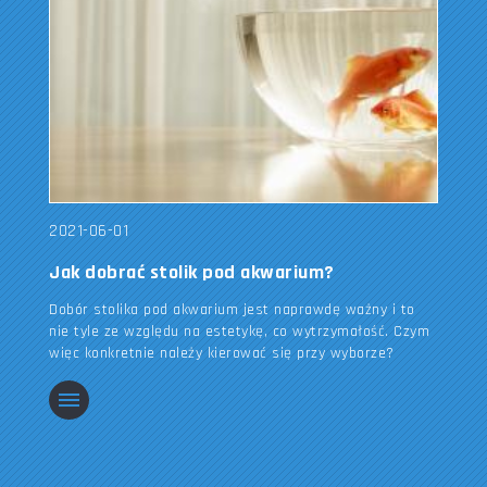
2021-06-01
Jak dobrać stolik pod akwarium?
Dobór stolika pod akwarium jest naprawdę ważny i to
nie tyle ze względu na estetykę, co wytrzymałość. Czym
więc konkretnie należy kierować się przy wyborze?