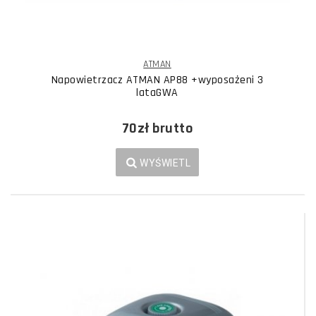
ATMAN
Napowietrzacz ATMAN AP88 +wyposażeni 3
lataGWA
70zł
brutto
WYŚWIETL