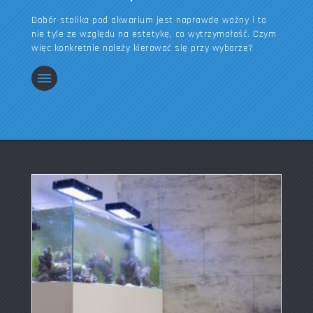
Dobór stolika pod akwarium jest naprawdę ważny i to
nie tyle ze względu na estetykę, co wytrzymałość. Czym
więc konkretnie należy kierować się przy wyborze?