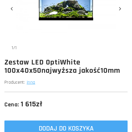
1/1
Zestaw LED OptiWhite
100x40x50najwyższa jakość10mm
Producent:
Inna
1 615zł
Cena:
DODAJ DO KOSZYKA