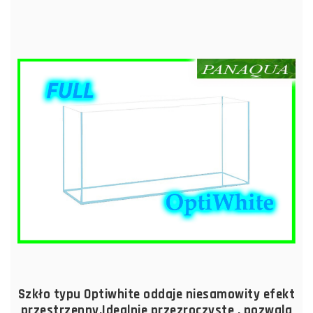
Szkło typu Optiwhite oddaje niesamowity efekt
przestrzenny.Idealnie przezroczyste , pozwala