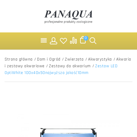
0
Strona główna
/
Dom i Ogród
/
Zwierzęta
/
Akwarystyka
/
Akwaria
i zestawy akwariowe
/
Zestawy do akwarium
/
Zestaw LED
OptiWhite 100x40x50najwyższa jakość10mm