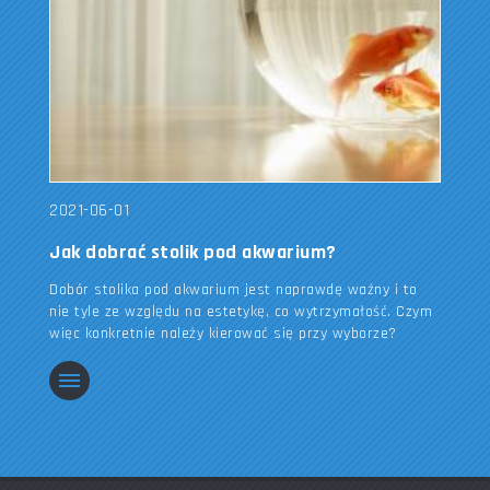
2021-06-01
Jak dobrać stolik pod akwarium?
Dobór stolika pod akwarium jest naprawdę ważny i to
nie tyle ze względu na estetykę, co wytrzymałość. Czym
więc konkretnie należy kierować się przy wyborze?