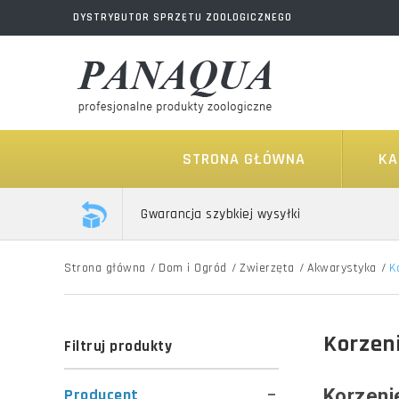
DYSTRYBUTOR SPRZĘTU ZOOLOGICZNEGO
STRONA GŁÓWNA
KA
Gwarancja szybkiej wysyłki
Strona główna
/
Dom i Ogród
/
Zwierzęta
/
Akwarystyka
/
K
Korzen
Filtruj produkty
Producent
Korzeni