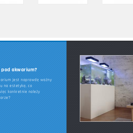
k pod akwarium?
warium jest naprawdę ważny
du na estetykę, co
ięc konkretnie należy
borze?