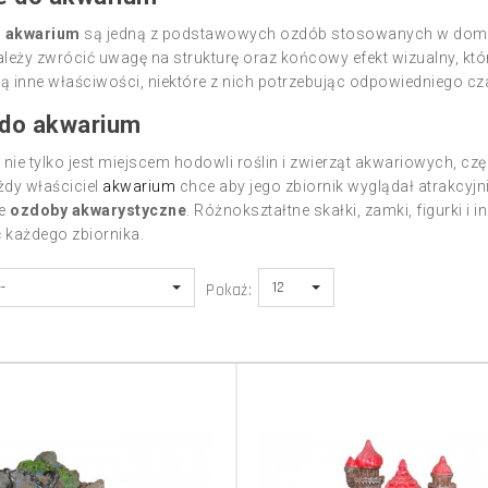
o akwarium
są jedną z podstawowych ozdób stosowanych w domo
leży zwrócić uwagę na strukturę oraz końcowy efekt wizualny, 
ą inne właściwości, niektóre z nich potrzebując odpowiedniego cza
do akwarium
nie tylko jest miejscem hodowli roślin i zwierząt akwariowych, c
dy właściciel
akwarium
chce aby jego zbiornik wyglądał atrakcyj
je
ozdoby akwarystyczne
. Różnokształtne skałki, zamki, figurki i i
 każdego zbiornika.
--
12
Pokaż: