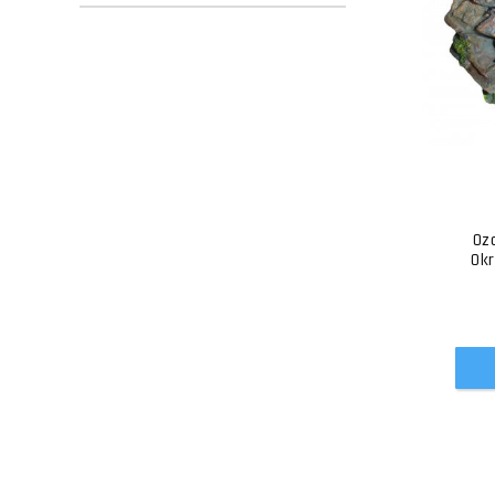
Oz
Ok