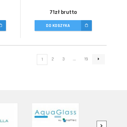
71zł
brutto
DO KOSZYKA
2
3
...
19
1