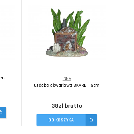
er.
INNA
Ozdoba akwariowa SKARB - 9cm
38zł
brutto
DO KOSZYKA