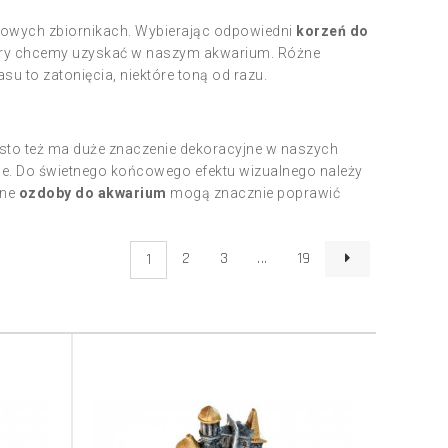
wych zbiornikach. Wybierając odpowiedni
korzeń do
który chcemy uzyskać w naszym akwarium. Różne
su to zatonięcia, niektóre toną od razu.
zęsto też ma duże znaczenie dekoracyjne w naszych
nie. Do świetnego końcowego efektu wizualnego należy
nne
ozdoby do akwarium
mogą znacznie poprawić
2
3
...
19
1