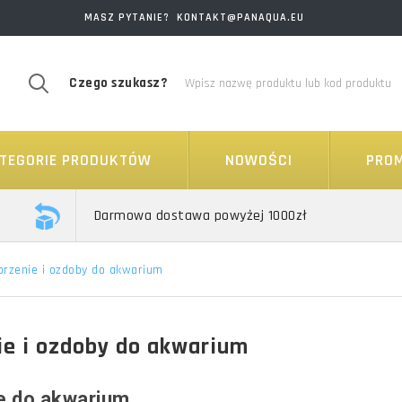
MASZ PYTANIE? KONTAKT@PANAQUA.EU
Czego szukasz?
TEGORIE PRODUKTÓW
NOWOŚCI
PRO
Darmowa dostawa powyżej 1000zł
orzenie i ozdoby do akwarium
ie i ozdoby do akwarium
e do akwarium