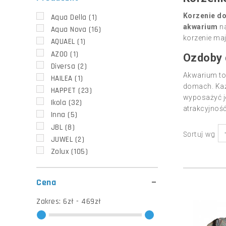
Korzenie d
Aqua Della
(1)
akwarium
na
Aqua Nova
(16)
korzenie maj
AQUAEL
(1)
AZOO
(1)
Ozdoby 
Diversa
(2)
Akwarium to 
HAILEA
(1)
domach. Każ
HAPPET
(23)
wyposażyć 
Ikola
(32)
atrakcyjność
Inna
(5)
JBL
(8)
Sortuj wg
JUWEL
(2)
Zolux
(105)
Cena
Zakres:
6zł - 469zł