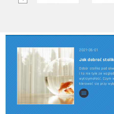
2021-06-01
Jak dobrać stoli
Dobór stolika pod ak
i to nie tyle ze wzglę
wytrzymałość. Czym w
kierować się przy wy