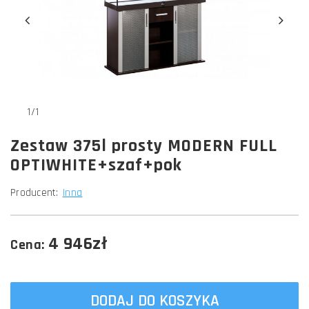
1/1
Zestaw 375l prosty MODERN FULL
OPTIWHITE+szaf+pok
Producent:
Inna
4 946zł
Cena:
DODAJ DO KOSZYKA