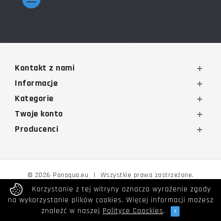
Kontakt z nami
Informacje
Kategorie
Twoje konto
Producenci
© 2026 Panaqua.eu
|
Wszystkie prawa zastrzeżone.
Korzystanie z tej witryny oznacza wyrażenie zgody
na wykorzystanie plików cookies. Więcej informacji możesz
znaleźć w naszej
Polityce Coockies
.
x
Poprzedni
Następny
Do góry