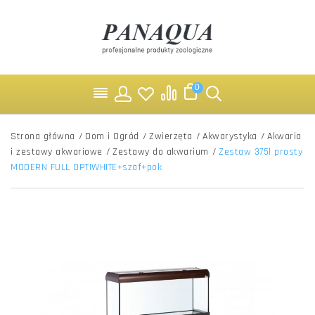
0
Strona główna
/
Dom i Ogród
/
Zwierzęta
/
Akwarystyka
/
Akwaria
i zestawy akwariowe
/
Zestawy do akwarium
/
Zestaw 375l prosty
MODERN FULL OPTIWHITE+szaf+pok