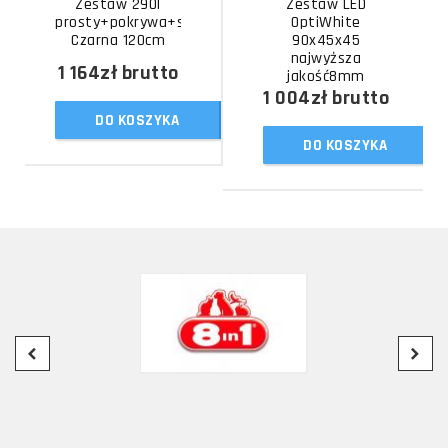
Zestaw 290l
Zestaw LED
prosty+pokrywa+szafka
OptiWhite
Czarna 120cm
90x45x45
najwyższa
1 164zł
brutto
jakość8mm
1 004zł
brutto
DO KOSZYKA
DO KOSZYKA