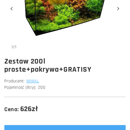
1/1
Zestaw 200l
proste+pokrywa+GRATISY
Producent:
WIWAL
Pojemność (litry):
200
626zł
Cena: