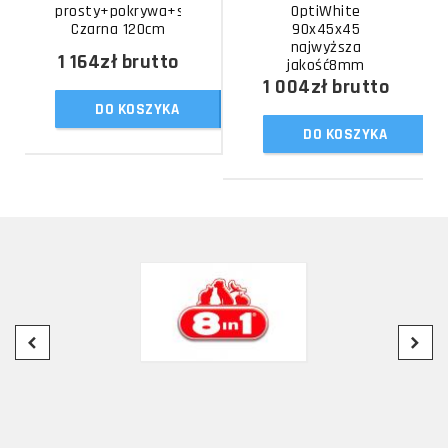
prosty+pokrywa+szafka
OptiWhite
Czarna 120cm
90x45x45
najwyższa
1 164zł
brutto
jakość8mm
1 004zł
brutto
DO KOSZYKA
DO KOSZYKA