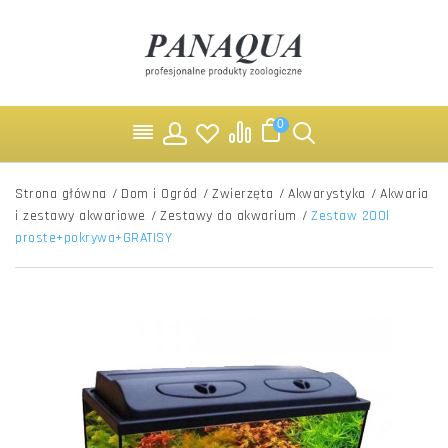
0
Strona główna
/
Dom i Ogród
/
Zwierzęta
/
Akwarystyka
/
Akwaria
i zestawy akwariowe
/
Zestawy do akwarium
/
Zestaw 200l
proste+pokrywa+GRATISY