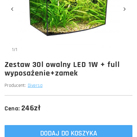
1/1
Zestaw 30l owalny LED 1W + full
wyposażenie+zamek
Producent:
Diversa
246zł
Cena:
DODAJ DO KOSZYKA