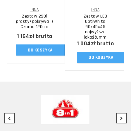
INNA
INNA
Zestaw 290l
Zestaw LED
prosty+pokrywa+szafka
OptiWhite
Czarna 120cm
90x45x45
najwyższa
1 164zł
brutto
jakość8mm
1 004zł
brutto
DO KOSZYKA
DO KOSZYKA