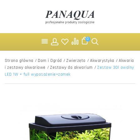
0
Strona główna
/
Dom i Ogród
/
Zwierzęta
/
Akwarystyka
/
Akwaria
i zestawy akwariowe
/
Zestawy do akwarium
/
Zestaw 30l owalny
LED 1W + full wyposażenie+zamek