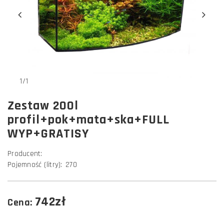
1/1
Zestaw 200l
profil+pok+mata+ska+FULL
WYP+GRATISY
Producent:
Pojemność (litry):
270
742zł
Cena: