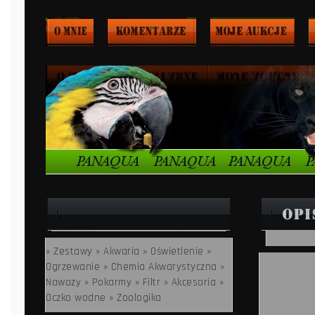
» Zestawy
» Akwaria
» Oświetlenie
»
Ogrzewanie
» Chemia Akwarystyczna
»
Nawozy
» Pokarmy
» Filtr
» Akcesoria
»
Oczko wodne
» Zoologika