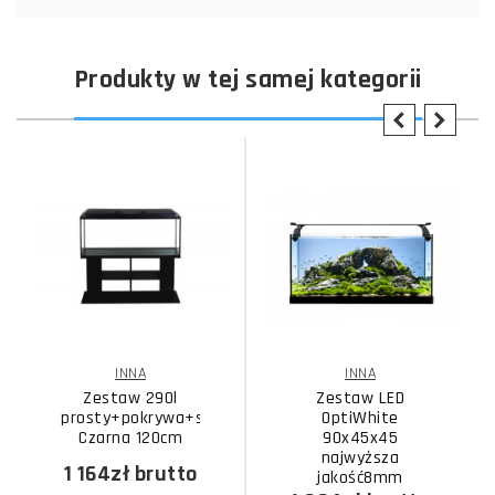
Produkty w tej samej kategorii
INNA
INNA
Zestaw 290l
Zestaw LED
prosty+pokrywa+szafka
OptiWhite
Czarna 120cm
90x45x45
najwyższa
1 164zł
brutto
jakość8mm