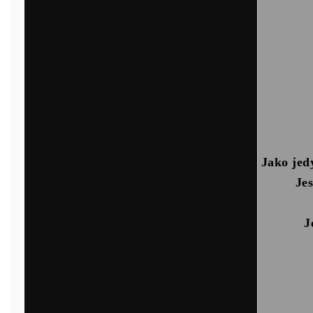
Jako jed
Jes
J