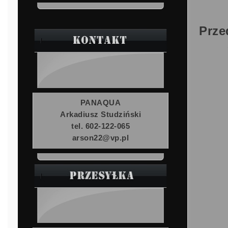
Prze
PANAQUA
Arkadiusz Studziński
tel. 602-122-065
arson22@vp.pl