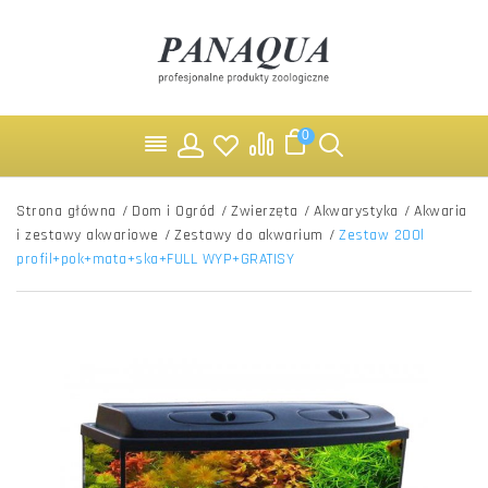
0
Strona główna
/
Dom i Ogród
/
Zwierzęta
/
Akwarystyka
/
Akwaria
i zestawy akwariowe
/
Zestawy do akwarium
/
Zestaw 200l
profil+pok+mata+ska+FULL WYP+GRATISY