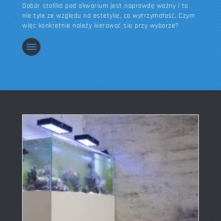
Dobór stolika pod akwarium jest naprawdę ważny i to
nie tyle ze względu na estetykę, co wytrzymałość. Czym
więc konkretnie należy kierować się przy wyborze?