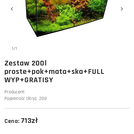
1/1
Zestaw 200l
proste+pok+mata+ska+FULL
WYP+GRATISY
Producent:
Pojemność (litry):
200
713zł
Cena: