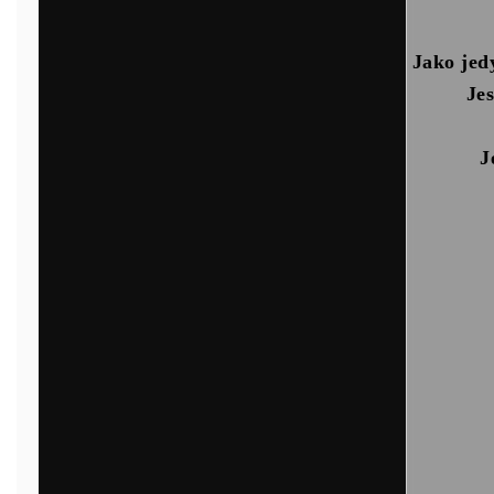
Jako jed
Jes
J