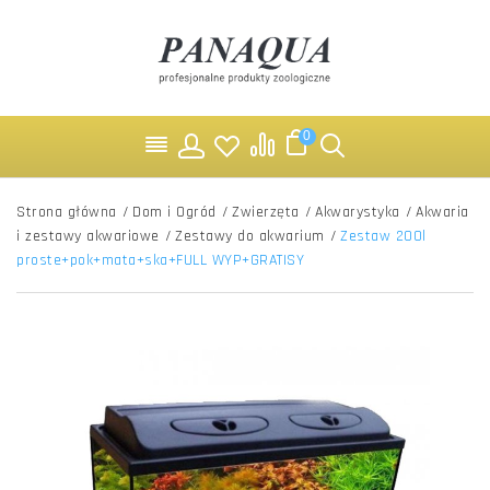
0
Strona główna
/
Dom i Ogród
/
Zwierzęta
/
Akwarystyka
/
Akwaria
i zestawy akwariowe
/
Zestawy do akwarium
/
Zestaw 200l
proste+pok+mata+ska+FULL WYP+GRATISY