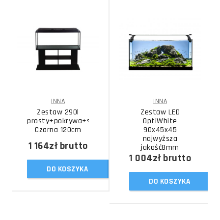
INNA
INNA
Zestaw 290l
Zestaw LED
prosty+pokrywa+szafka
OptiWhite
Czarna 120cm
90x45x45
najwyższa
1 164zł
brutto
jakość8mm
1 004zł
brutto
DO KOSZYKA
DO KOSZYKA