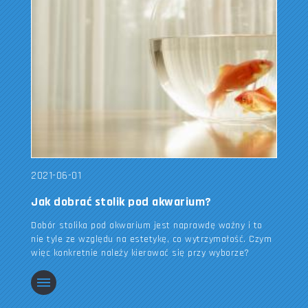
2021-06-01
Jak dobrać stolik pod akwarium?
Dobór stolika pod akwarium jest naprawdę ważny i to
nie tyle ze względu na estetykę, co wytrzymałość. Czym
więc konkretnie należy kierować się przy wyborze?