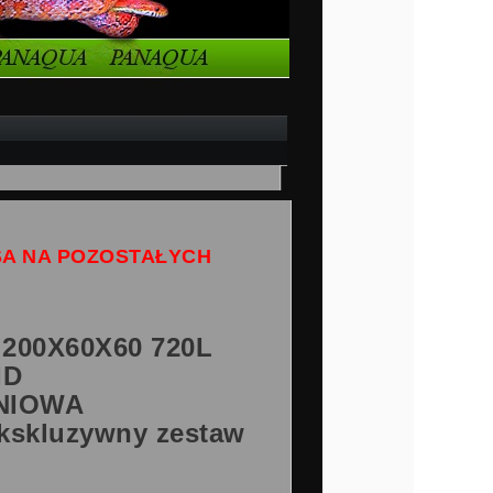
SA NA POZOSTAŁYCH
00X60X60 720L
ID
NIOWA
 ekskluzywny zestaw