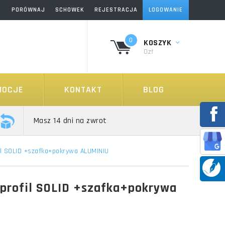
PORÓWNAJ
SCHOWEK
REJESTRACJA
LOGOWANIE
0
KOSZYK
0zł
MOCJE
KONTAKT
BLOG
Masz 14 dni na zwrot
il SOLID +szafka+pokrywa ALUMINIU
 profil SOLID +szafka+pokrywa