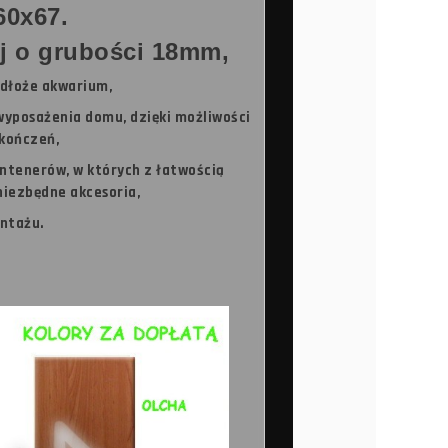
60x67.
j o grubości 18mm,
dłoże akwarium,
wyposażenia domu, dzięki możliwości
kończeń,
ntenerów, w których z łatwością
 niezbędne akcesoria,
ontażu.