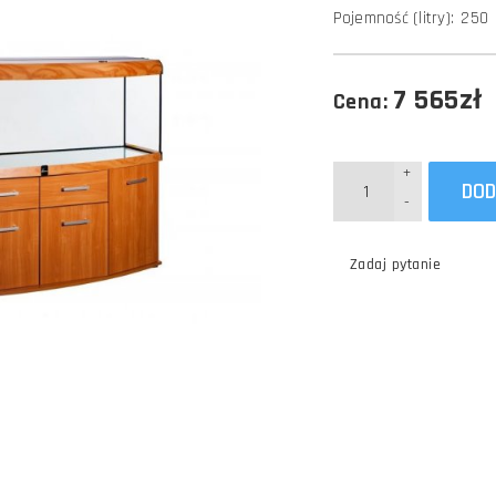
Pojemność (litry):
250
7 565zł
Cena:
+
DOD
-
Zadaj pytanie