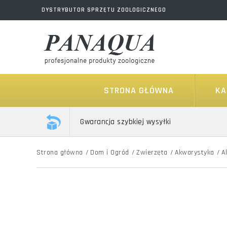
DYSTRYBUTOR SPRZĘTU ZOOLOGICZNEGO
STRONA GŁÓWNA
KA
Gwarancja szybkiej wysyłki
Strona główna
/
Dom i Ogród
/
Zwierzęta
/
Akwarystyka
/
A