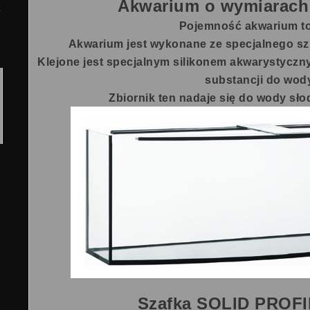
Akwarium o wymiarach
Pojemność akwarium t
Akwarium jest wykonane ze specjalnego sz
Klejone jest specjalnym silikonem akwarystyczny
substancji do wod
Zbiornik ten nadaje się do wody słodk
Szafka SOLID PRO