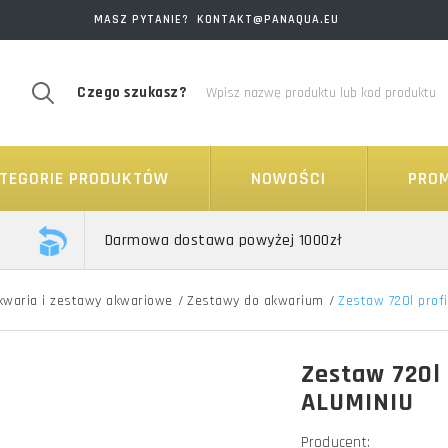
MASZ PYTANIE? KONTAKT@PANAQUA.EU
Czego szukasz?
TEGORIE PRODUKTÓW
NOWOŚCI
PRO
Darmowa dostawa powyżej 1000zł
kwaria i zestawy akwariowe
/
Zestawy do akwarium
/
Zestaw 720l prof
Zestaw 720l
ALUMINIU
Producent: