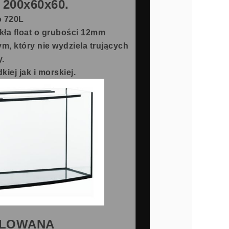
 200x60x60.
o 720L
kła float o grubości 12mm
m, który nie wydziela trujących
y.
iej jak i morskiej.
FILOWANA