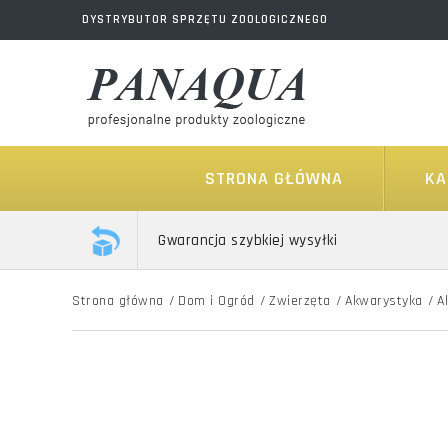
DYSTRYBUTOR SPRZĘTU ZOOLOGICZNEGO
STRONA GŁÓWNA
KA
Gwarancja szybkiej wysyłki
Strona główna
/
Dom i Ogród
/
Zwierzęta
/
Akwarystyka
/
A