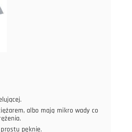
lującej.
 ciężarem, albo mają mikro wady co
ężenia.
prostu pęknie.