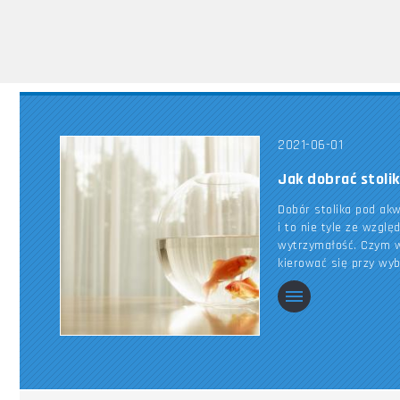
2021-06-01
Jak dobrać stoli
Dobór stolika pod ak
i to nie tyle ze wzglę
wytrzymałość. Czym w
kierować się przy wy