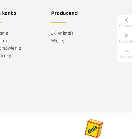
 konto
Producenci
Poprzedni
anie
JK Animals
onto
Więcej
Następny
zamówienia
dresy
Do góry