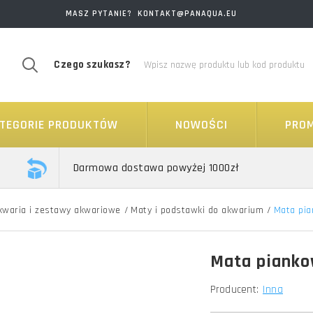
MASZ PYTANIE? KONTAKT@PANAQUA.EU
Czego szukasz?
TEGORIE PRODUKTÓW
NOWOŚCI
PRO
Darmowa dostawa powyżej 1000zł
kwaria i zestawy akwariowe
/
Maty i podstawki do akwarium
/
Mata pia
Mata pianko
Producent:
Inna