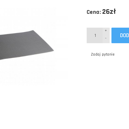
26zł
Cena:
+
DOD
-
Zadaj pytanie