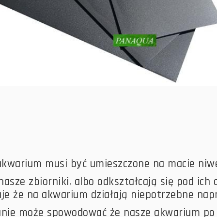
kwarium musi być umieszczone na macie niwe
asze zbiorniki, albo odkształcają się pod ich
je że na akwarium działają niepotrzebne napr
anie może spowodować że nasze akwarium po 