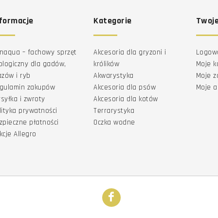
formacje
Kategorie
Twoje
naqua – fachowy sprzęt
Akcesoria dla gryzoni i
Logow
ologiczny dla gadów,
królików
Moje k
azów i ryb
Akwarystyka
Moje 
gulamin zakupów
Akcesoria dla psów
Moje a
syłka i zwroty
Akcesoria dla kotów
lityka prywatności
Terrarystyka
zpieczne płatności
Oczka wodne
kcje Allegro