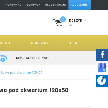
PORÓWNAJ
SCHOWEK
REJESTRACJA
LOGOWANIE
0
KOSZYK
0zł
MOCJE
KONTAKT
BLOG
Masz 14 dni na zwrot
nkowa pod akwarium 120x50
wa pod akwarium 120x50