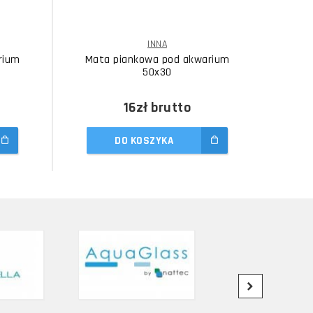
INNA
rium
Mata piankowa pod akwarium
Mat
50x30
16zł
brutto
DO KOSZYKA