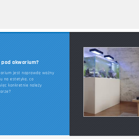
k pod akwarium?
warium jest naprawdę ważny
du na estetykę, co
ięc konkretnie należy
borze?