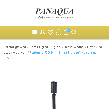
0
Strona główna
/
Dom i Ogród
/
Ogród
/
Oczka wodne
/
Pompy do
oczek wodnych
/
Fontanna 750 l/h 1,6mh (4 dysze) wyjście na
kaskad