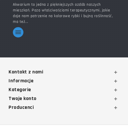
Akwarium to jedna z piękniejszych ozdób naszych
mieszkań. Poza właściwościami terapeutycznymi, jakie
daje nam patrzenie na kolorowe rybki i bujną roślinność,
ma też...
Kontakt z nami
Informacje
Kategorie
Twoje konto
Producenci