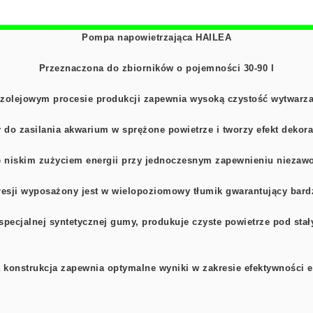
Pompa napowietrzająca HAILEA
Przeznaczona do zbiorników o pojemności 30-90 l
olejowym procesie produkcji zapewnia wysoką czystość wytwarz
 do zasilania akwarium w sprężone powietrze i tworzy efekt dekor
ę niskim zużyciem energii przy jednoczesnym zapewnieniu niezawo
sji wyposażony jest w wielopoziomowy tłumik gwarantujący bard
pecjalnej syntetycznej gumy, produkuje czyste powietrze pod sta
konstrukcja zapewnia optymalne wyniki w zakresie efektywności e