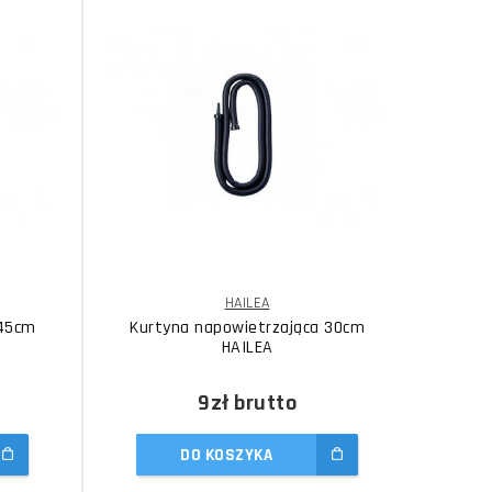
HAILEA
 45cm
Kurtyna napowietrzająca 30cm
Kur
HAILEA
9zł
brutto
DO KOSZYKA