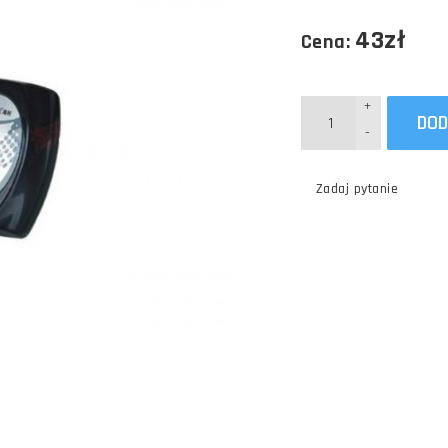
43zł
Cena:
+
DOD
-
Zadaj pytanie