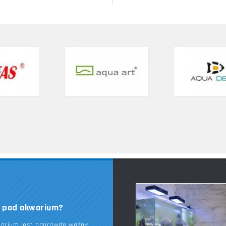
k pod akwarium?
warium jest naprawdę ważny