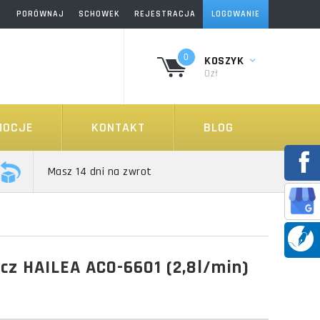
PORÓWNAJ
SCHOWEK
REJESTRACJA
LOGOWANIE
0
KOSZYK
0zł
MOCJE
KONTAKT
BLOG
Masz 14 dni na zwrot
cz HAILEA ACO-6601 (2,8l/min)