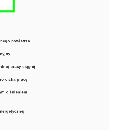
anego powietrza
acyjny
dnej pracy ciągłej
zo cichą pracę
łym ciśnieniem
nergetycznej