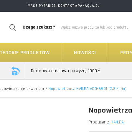
MASZ PYTANIE? KONTAKT@PANAQUA.EU
Czego szukasz?
TEGORIE PRODUKTÓW
NOWOŚCI
PRO
Darmowa dostawa powyżej 1000zł
apowietrzanie akwarium
/
Napowietrzacz HAILEA ACO-6601 (2,8l/min)
Napowietrza
Producent:
HAILEA