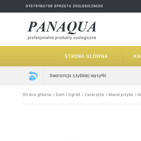
DYSTRYBUTOR SPRZĘTU ZOOLOGICZNEGO
STRONA GŁÓWNA
KA
Gwarancja szybkiej wysyłki
Strona główna
/
Dom i Ogród
/
Zwierzęta
/
Akwarystyka
/
N