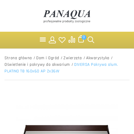
0
Strona główna
/
Dom i Ogród
/
Zwierzęta
/
Akwarystyka
/
Oświetlenie i pokrywy do akwarium
/
DIVERSA Pokrywa alum.
PLATINO T8 160x60 AP 2x36W