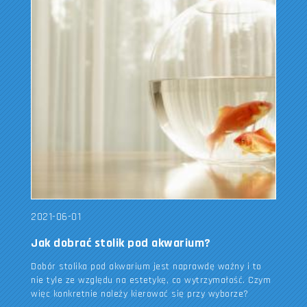
2021-06-01
Jak dobrać stolik pod akwarium?
Dobór stolika pod akwarium jest naprawdę ważny i to
nie tyle ze względu na estetykę, co wytrzymałość. Czym
więc konkretnie należy kierować się przy wyborze?