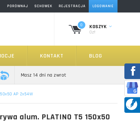
PORÓWNAJ
SCHOWEK
REJESTRACJA
LOGOWANIE
0
KOSZYK
0zł
MOCJE
KONTAKT
BLOG
Masz 14 dni na zwrot
 150x50 AP 2x54W
rywa alum. PLATINO T5 150x50