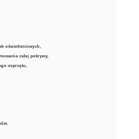
ek oświetleniowych,
jmowania całej pokrywy,
ego osprzętu,
ków.