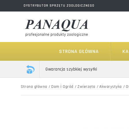
DYSTRYBUTOR SPRZĘTU ZOOLOGICZNEGO
STRONA GŁÓWNA
KA
Gwarancja szybkiej wysyłki
Strona główna
/
Dom i Ogród
/
Zwierzęta
/
Akwarystyka
/
O