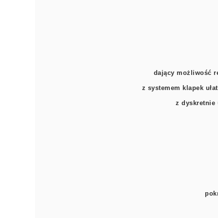
dający możliwość r
z systemem klapek ułat
z dyskretnie
pok