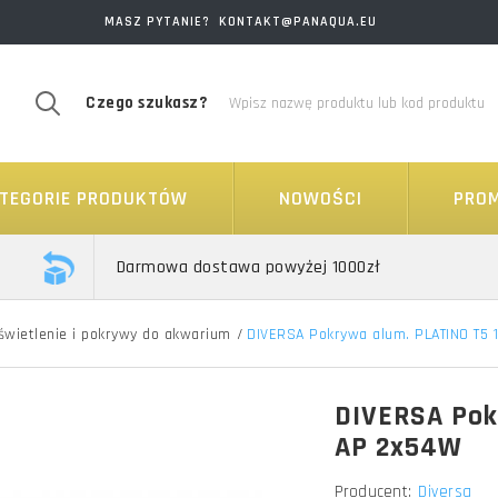
MASZ PYTANIE? KONTAKT@PANAQUA.EU
Czego szukasz?
TEGORIE PRODUKTÓW
NOWOŚCI
PRO
Darmowa dostawa powyżej 1000zł
świetlenie i pokrywy do akwarium
/
DIVERSA Pokrywa alum. PLATINO T5
DIVERSA Pok
AP 2x54W
Producent:
Diversa