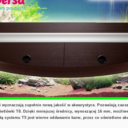
wyznaczają zupełnie nową jakość w akwarystyce. Pozwalają zaoszc
ietlówki T8. Dzięki mniejszej średnicy, wynoszącej 16 mm, możliwe
ą systemu T5 jest wierne oddawanie barw, przez co oświetlone akwa