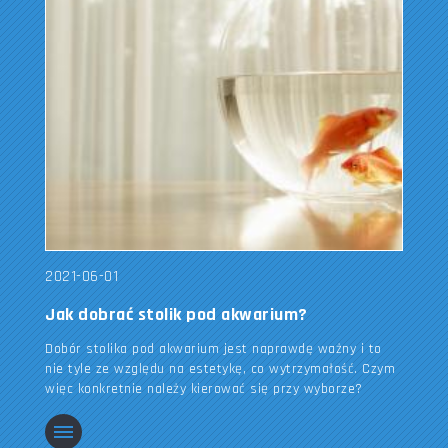
2021-06-01
Jak dobrać stolik pod akwarium?
Dobór stolika pod akwarium jest naprawdę ważny i to
nie tyle ze względu na estetykę, co wytrzymałość. Czym
więc konkretnie należy kierować się przy wyborze?