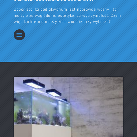
Dobór stolika pod akwarium jest naprawdę ważny i to
nie tyle ze względu na estetykę, co wytrzymałość. Czym
więc konkretnie należy kierować się przy wyborze?