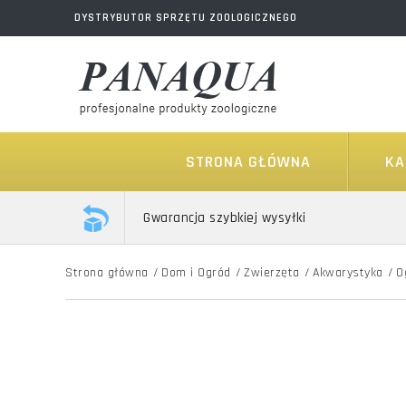
DYSTRYBUTOR SPRZĘTU ZOOLOGICZNEGO
STRONA GŁÓWNA
KA
Gwarancja szybkiej wysyłki
Strona główna
/
Dom i Ogród
/
Zwierzęta
/
Akwarystyka
/
O