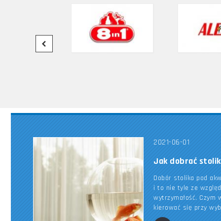
2021-06-01
Jak dobrać stoli
Dobór stolika pod ak
i to nie tyle ze wzglę
wytrzymałość. Czym w
kierować się przy wy