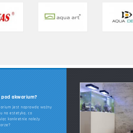
k pod akwarium?
warium jest naprawdę ważny
du na estetykę, co
ięc konkretnie należy
borze?