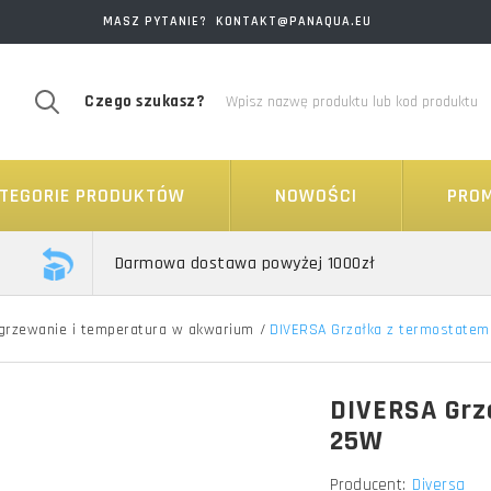
MASZ PYTANIE? KONTAKT@PANAQUA.EU
Czego szukasz?
TEGORIE PRODUKTÓW
NOWOŚCI
PRO
Darmowa dostawa powyżej 1000zł
grzewanie i temperatura w akwarium
/
DIVERSA Grzałka z termostate
DIVERSA Grz
25W
Producent:
Diversa