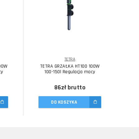
TETRA
00W
TETRA GRZAŁKA HT100 100W
TE
cy
100-150l Regulacja mocy
86zł
brutto
DO KOSZYKA