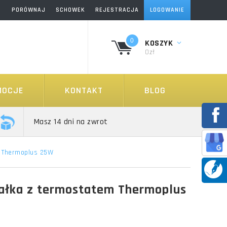
PORÓWNAJ
SCHOWEK
REJESTRACJA
LOGOWANIE
0
KOSZYK
0zł
MOCJE
KONTAKT
BLOG
Masz 14 dni na zwrot
m Thermoplus 25W
ałka z termostatem Thermoplus