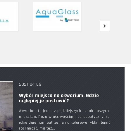
2021-04-09
Wybór miejsca na akwarium. Gdzie
najlepiej je postawić?
Akwarium to jedna z piękniejszych ozdób naszych
mieszkań. Poza właściwościami terapeutycznymi,
jakie daje nam patrzenie na kolorowe rybki i bujną
roślinność, ma też...