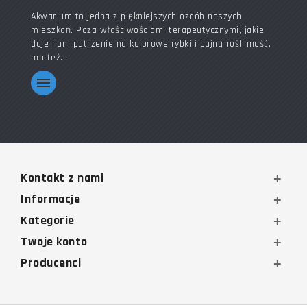
Akwarium to jedna z piękniejszych ozdób naszych
mieszkań. Poza właściwościami terapeutycznymi, jakie
daje nam patrzenie na kolorowe rybki i bujną roślinność,
ma też...
Kontakt z nami
Informacje
Kategorie
Twoje konto
Producenci