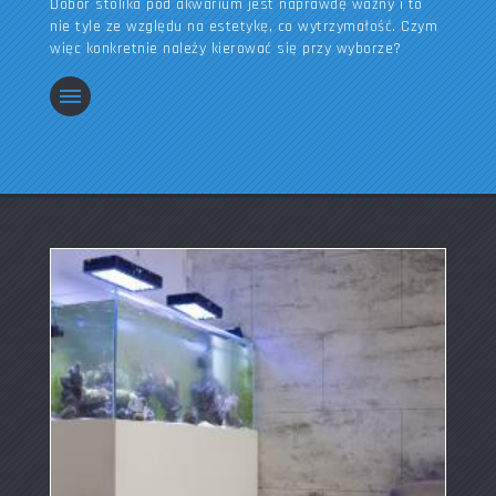
Dobór stolika pod akwarium jest naprawdę ważny i to
nie tyle ze względu na estetykę, co wytrzymałość. Czym
więc konkretnie należy kierować się przy wyborze?