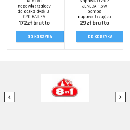
Kamień
Napowietrzacz
napowietrzający
JENECA 1,5W
do oczka dysk B-
pompa
020 HAILEA
napowietrzająca
172zł
brutto
29zł
brutto
DO KOSZYKA
DO KOSZYKA