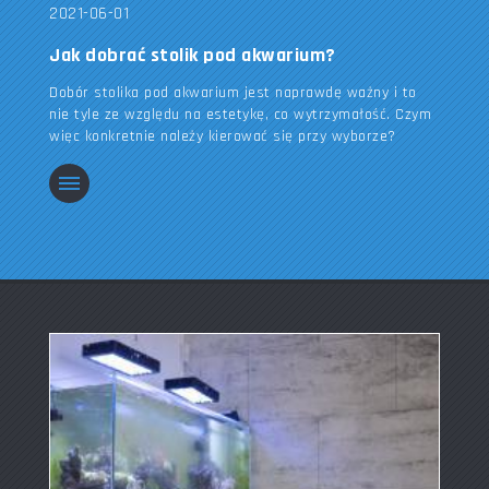
2021-06-01
Jak dobrać stolik pod akwarium?
Dobór stolika pod akwarium jest naprawdę ważny i to
nie tyle ze względu na estetykę, co wytrzymałość. Czym
więc konkretnie należy kierować się przy wyborze?