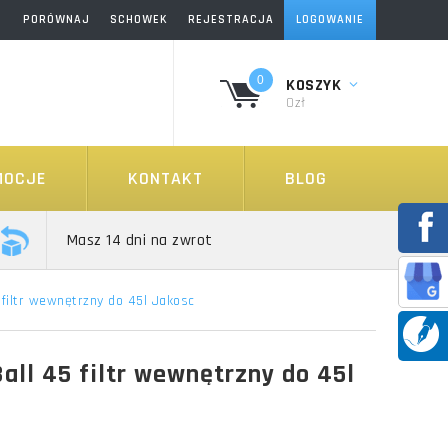
PORÓWNAJ
SCHOWEK
REJESTRACJA
LOGOWANIE
0
KOSZYK
0zł
MOCJE
KONTAKT
BLOG
Masz 14 dni na zwrot
filtr wewnętrzny do 45l Jakosc
ll 45 filtr wewnętrzny do 45l