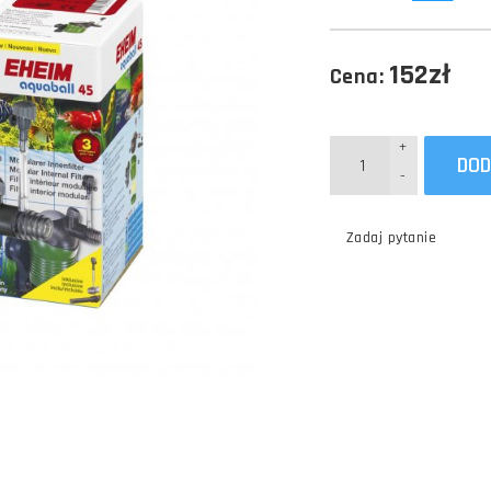
152zł
Cena:
+
DOD
-
Zadaj pytanie