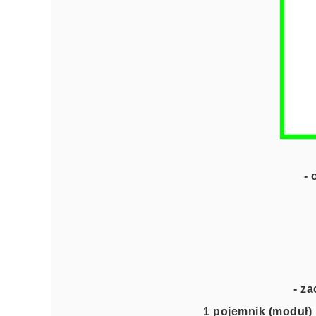
-
- z
1 pojemnik (moduł) 