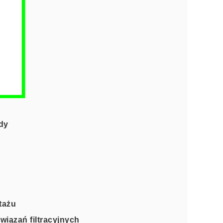
dy
tażu
wiązań filtracyjnych