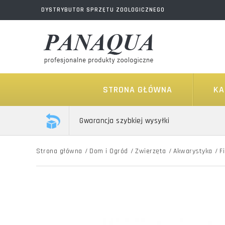
DYSTRYBUTOR SPRZĘTU ZOOLOGICZNEGO
STRONA GŁÓWNA
KA
Gwarancja szybkiej wysyłki
Strona główna
/
Dom i Ogród
/
Zwierzęta
/
Akwarystyka
/
F