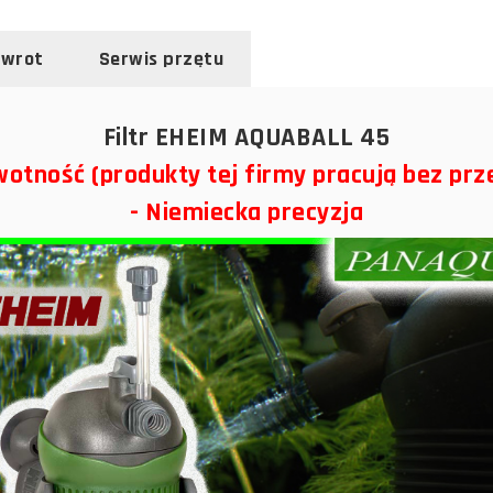
zwrot
Serwis przętu
Filtr EHEIM AQUABALL 45
wotność (produkty tej firmy pracują bez prz
- Niemiecka precyzja