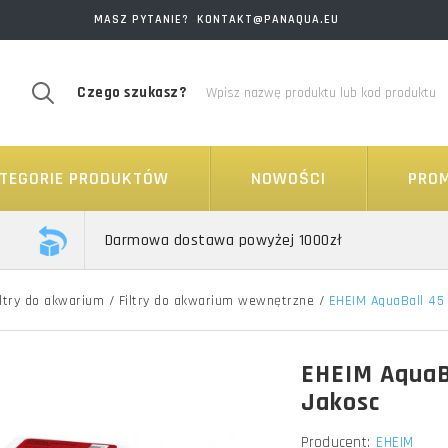
MASZ PYTANIE? KONTAKT@PANAQUA.EU
Czego szukasz?
TEGORIE PRODUKTÓW
NOWOŚCI
PRO
Darmowa dostawa powyżej 1000zł
iltry do akwarium
/
Filtry do akwarium wewnętrzne
/
EHEIM AquaBall 45 
EHEIM AquaBa
Jakosc
Producent:
EHEIM