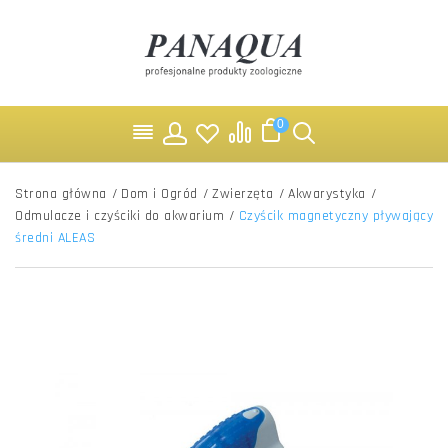
0
Strona główna
/
Dom i Ogród
/
Zwierzęta
/
Akwarystyka
/
Odmulacze i czyściki do akwarium
/
Czyścik magnetyczny pływający
średni ALEAS