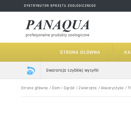
DYSTRYBUTOR SPRZĘTU ZOOLOGICZNEGO
STRONA GŁÓWNA
KA
Gwarancja szybkiej wysyłki
Strona główna
/
Dom i Ogród
/
Zwierzęta
/
Akwarystyka
/
T