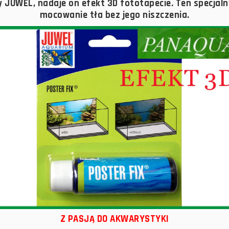
JUWEL, nadaje on efekt 3D fototapecie. Ten specjal
mocowanie tła bez jego niszczenia.
Z PASJĄ DO AKWARYSTYKI