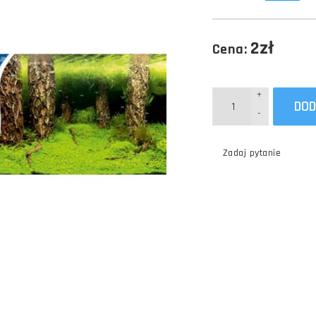
2zł
Cena:
+
DOD
-
Zadaj pytanie