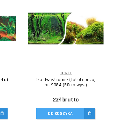
JUWEL
eta)
Tło dwustronne (fototapeta)
Tło
nr. 9084 (50cm wys.)
2zł
brutto
DO KOSZYKA