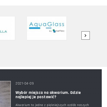
2021-04-09
Wybór miejsca na akwarium. Gdzie
najlepiej je postawić?
Akwarium to jedna z piękniejszych ozdób naszych