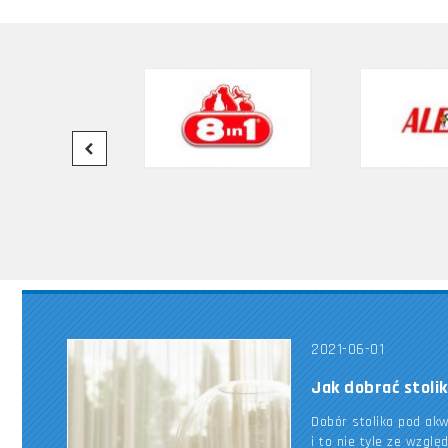
2021-06-01
Jak dobrać stoli
Dobór stolika pod ak
i to nie tyle ze wzglę