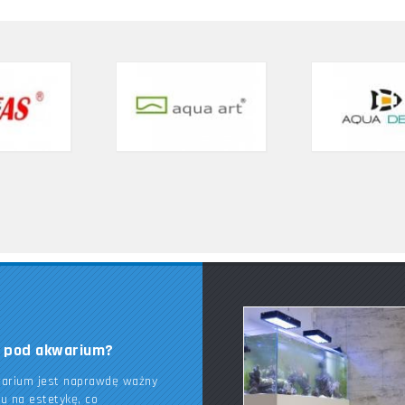
k pod akwarium?
warium jest naprawdę ważny
du na estetykę, co