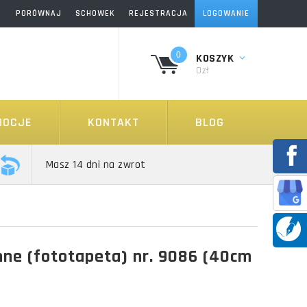
PORÓWNAJ
SCHOWEK
REJESTRACJA
LOGOWANIE
0
KOSZYK
0zł
MOCJE
KONTAKT
BLOG
Masz 14 dni na zwrot
ne (fototapeta) nr. 9086 (40cm