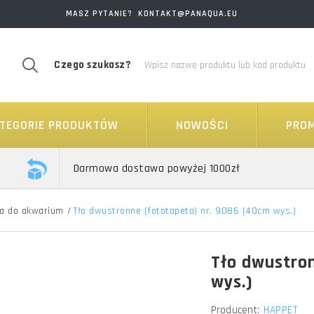
MASZ PYTANIE? KONTAKT@PANAQUA.EU
Czego szukasz?
TEGORIE PRODUKTÓW
NOWOŚCI
PRO
Darmowa dostawa powyżej 1000zł
ła do akwarium
/
Tło dwustronne (fototapeta) nr. 9086 (40cm wys.)
Tło dwustron
wys.)
Producent:
HAPPET