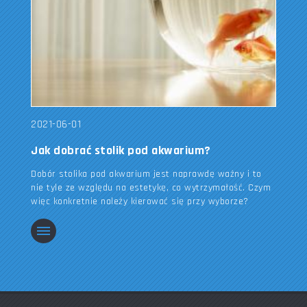
2021-06-01
Jak dobrać stolik pod akwarium?
Dobór stolika pod akwarium jest naprawdę ważny i to
nie tyle ze względu na estetykę, co wytrzymałość. Czym
więc konkretnie należy kierować się przy wyborze?