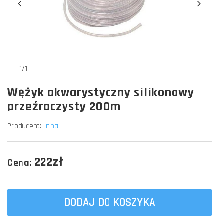
1/1
Wężyk akwarystyczny silikonowy
przeźroczysty 200m
Producent:
Inna
222zł
Cena:
DODAJ DO KOSZYKA