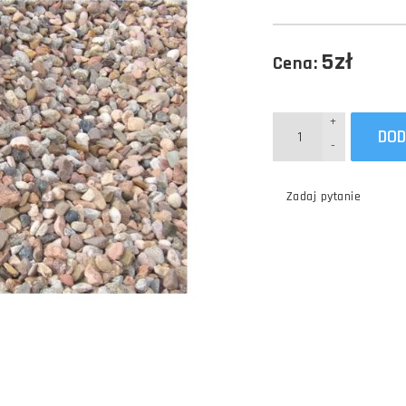
5zł
Cena:
+
DOD
-
Zadaj pytanie