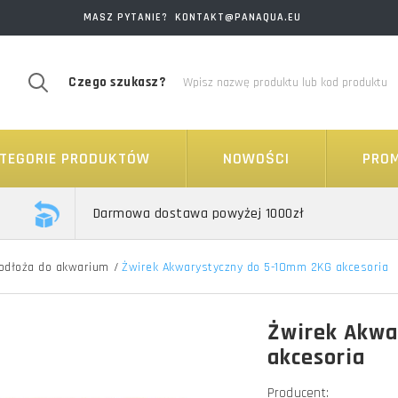
MASZ PYTANIE? KONTAKT@PANAQUA.EU
Czego szukasz?
TEGORIE PRODUKTÓW
NOWOŚCI
PRO
Darmowa dostawa powyżej 1000zł
odłoża do akwarium
/
Żwirek Akwarystyczny do 5-10mm 2KG akcesoria
Żwirek Akwa
akcesoria
Producent: