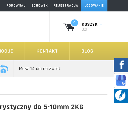
PORÓWNAJ
SCHOWEK
REJESTRACJA
LOGOWANIE
0
KOSZYK
0zł
MOCJE
KONTAKT
BLOG
Masz 14 dni na zwrot
rystyczny do 5-10mm 2KG