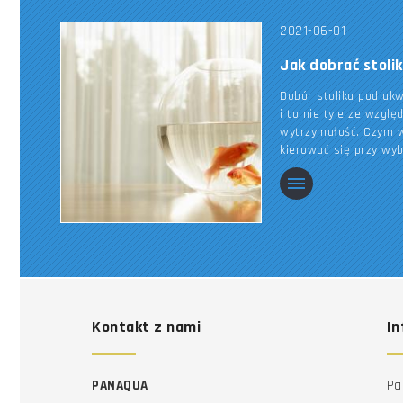
2021-06-01
Jak dobrać stoli
Dobór stolika pod ak
i to nie tyle ze wzglę
wytrzymałość. Czym w
kierować się przy wy
Kontakt z nami
In
PANAQUA
Pa