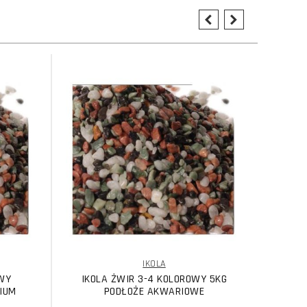
IKOLA
OWY
IKOLA ŻWIR 3-4 KOLOROWY 5KG
IKO
IUM
PODŁOŻE AKWARIOWE