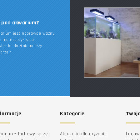
k pod akwarium?
warium jest naprawdę ważny
du na estetykę, co
ięc konkretnie należy
borze?
formacje
Kategorie
Twoje
naqua – fachowy sprzęt
Akcesoria dla gryzoni i
Logow