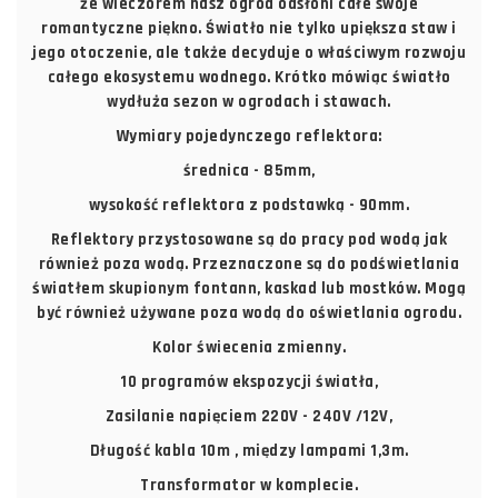
że wieczorem nasz ogród odsłoni całe swoje
romantyczne piękno. Światło nie tylko upiększa staw i
jego otoczenie, ale także decyduje o właściwym rozwoju
całego ekosystemu wodnego. Krótko mówiąc światło
wydłuża sezon w ogrodach i stawach.
Wymiary pojedynczego reflektora:
średnica - 85mm,
wysokość reflektora z podstawką - 90mm.
Reflektory przystosowane są do pracy pod wodą jak
również poza wodą. Przeznaczone są do podświetlania
światłem skupionym fontann, kaskad lub mostków. Mogą
być również używane poza wodą do oświetlania ogrodu.
Kolor świecenia zmienny.
10 programów ekspozycji światła,
Zasilanie napięciem 220V - 240V /12V,
Długość kabla 10m , między lampami 1,3m.
Transformator w komplecie.