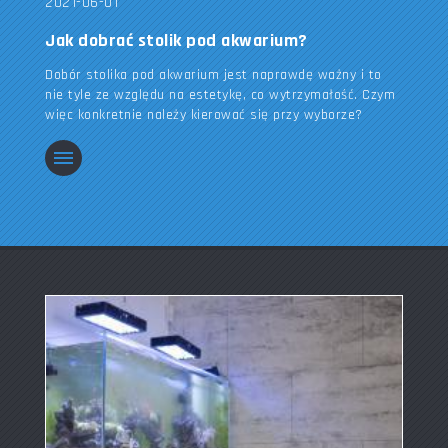
2021-06-01
Jak dobrać stolik pod akwarium?
Dobór stolika pod akwarium jest naprawdę ważny i to
nie tyle ze względu na estetykę, co wytrzymałość. Czym
więc konkretnie należy kierować się przy wyborze?