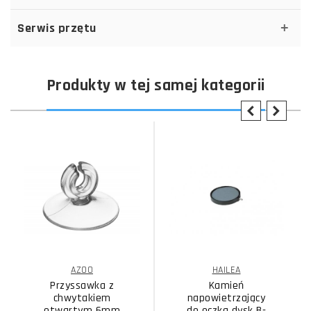
Serwis przętu
Produkty w tej samej kategorii
AZOO
HAILEA
Przyssawka z
Kamień
chwytakiem
napowietrzający
otwartym 6mm
do oczka dysk B-