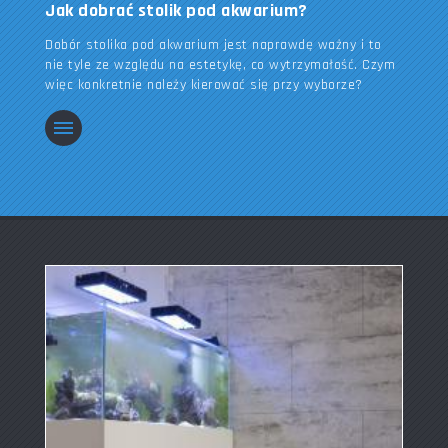
Jak dobrać stolik pod akwarium?
Dobór stolika pod akwarium jest naprawdę ważny i to
nie tyle ze względu na estetykę, co wytrzymałość. Czym
więc konkretnie należy kierować się przy wyborze?