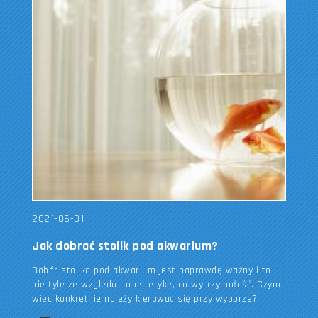
2021-06-01
Jak dobrać stolik pod akwarium?
Dobór stolika pod akwarium jest naprawdę ważny i to
nie tyle ze względu na estetykę, co wytrzymałość. Czym
więc konkretnie należy kierować się przy wyborze?