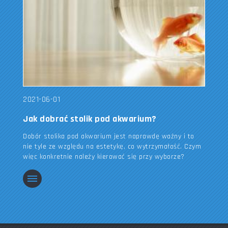
2021-06-01
Jak dobrać stolik pod akwarium?
Dobór stolika pod akwarium jest naprawdę ważny i to
nie tyle ze względu na estetykę, co wytrzymałość. Czym
więc konkretnie należy kierować się przy wyborze?