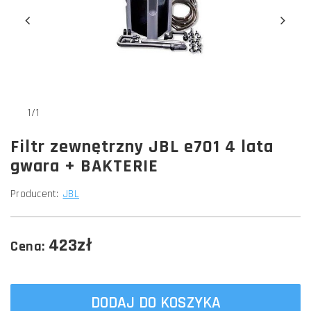
1/1
Filtr zewnętrzny JBL e701 4 lata
gwara + BAKTERIE
Producent:
JBL
423zł
Cena:
DODAJ DO KOSZYKA