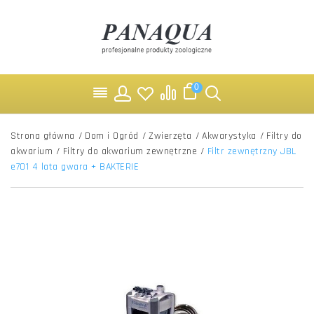
0
Strona główna
/
Dom i Ogród
/
Zwierzęta
/
Akwarystyka
/
Filtry do
akwarium
/
Filtry do akwarium zewnętrzne
/
Filtr zewnętrzny JBL
e701 4 lata gwara + BAKTERIE