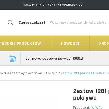
MASZ PYTANIE? KONTAKT@PANAQUA.EU
Czego szukasz?
TEGORIE PRODUKTÓW
NOWOŚCI
PRO
Darmowa dostawa powyżej 1000zł
kwaria i zestawy akwariowe
/
Akwaria
/
Zestaw 128l proste 80x40x40 
Zestaw 128l
pokrywa
Producent:
WIWAL