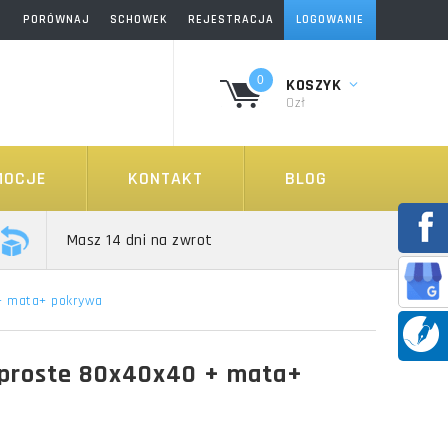
PORÓWNAJ
SCHOWEK
REJESTRACJA
LOGOWANIE
0
KOSZYK
0zł
MOCJE
KONTAKT
BLOG
Masz 14 dni na zwrot
+ mata+ pokrywa
 proste 80x40x40 + mata+