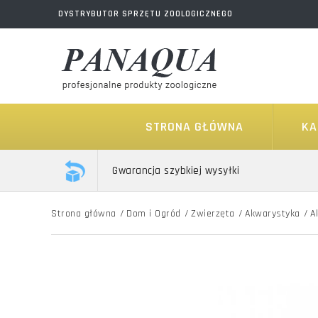
DYSTRYBUTOR SPRZĘTU ZOOLOGICZNEGO
STRONA GŁÓWNA
KA
Gwarancja szybkiej wysyłki
Strona główna
/
Dom i Ogród
/
Zwierzęta
/
Akwarystyka
/
A